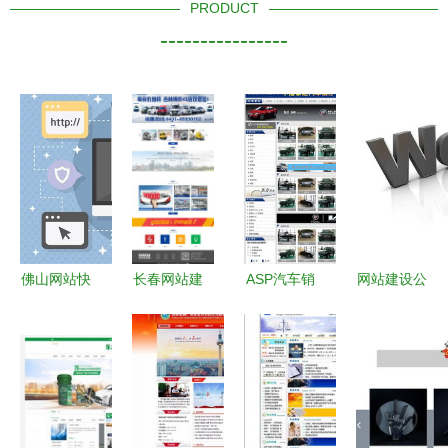
PRODUCT
----------------
佛山网站快
长春网站建
ASP汽车销
网站建设公
照优化与本
设与设计
售公司网站
司如何进行
地数据处理
打造专业在
源码与4S
工作 从需
服务指南
线品牌形象
店网站建设
求对接到上
构建高效数
线的全流程
据处理服务
解析