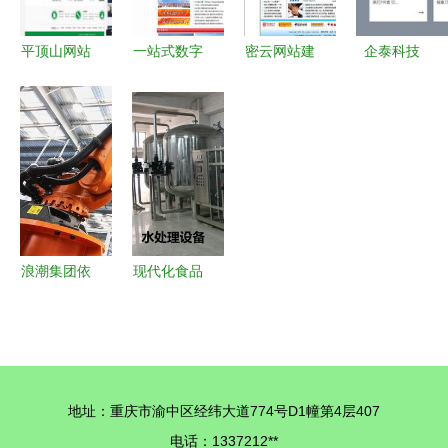
平台
平顶山网站
一站式数字
密云网站建
企泰科技
建设指南
服务解决方
设与制作
一站式企业
从个人展示
案 构建您
在钱眼商机
数字化解决
到响应式设
的线上业务
分类中打造
方案，让电
计与数据处
新生态
您的线上门
子商务更简
理
户
单
浪潮集团依
现代化食品
托云服务器
车间布局规
生产，助力
划 以工厂
疫情防控数
设施设备与
据处理服务
数据处理服
地址：重庆市渝中区经纬大道774号D1幢第4层407
获央视新闻
务为核心
电话：1337212**