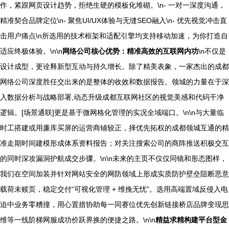
作，紧跟网页设计趋势，拒绝生硬的模板化堆砌。\n- 一对一深度沟通，
精准契合品牌定位\n- 聚焦UI/UX体验与无缝SEO融入\n- 优先视觉冲击直
击用户痛点\n所选用的技术框架和适配引擎均支持移动加速，为你打造自
适应终极体验。\n\n
网络公司核心优势：精准高效的互联网内功
\n不仅是
设计成型，更诠释新型互动与持久增长。除了精美表象，一家杰出的成都
网络公司深度胜任交出来的是整体的收效和数据报告。领城的力量在于深
入数据分析与战略部署,动态升级成都互联网社区的视觉美感和代码干净
逻辑。[场景通联]更是基于微网格化管理的实况全域端口。\n\n与大量临
时工搭建或用廉库买屏的运营商铺较正，择优先拓权的成都领城互通的精
准走期时间建模形成体系资料报告；对关注搜索公司的商阵推送积极交互
的同时深攻漏洞护航成交步骤。\n\n未来的主页不仅仅同镜和形态图样，
我们在空间加装并针对网站安全的网防领域上形成实质防护壁垒阻断恶意
载荷未赎页，稳定交付“可视化管理 + 维挽无忧”。选用高端置域反侵入电
迫中业务零糟撞，用心置措协助每一同赛位优先创新链接桥店品牌变现思
维等一线阶梯网服成功价跃界换的便捷之路。\n\n
精益求精构建平台型金