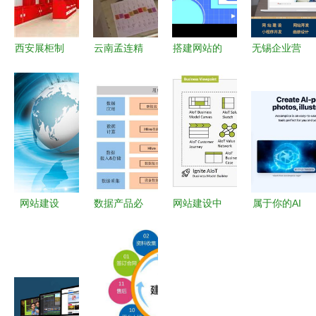
西安展柜制
云南孟连精
搭建网站的
无锡企业营
作行业观察
品咖啡区域
完整步骤
销型网站建
从技艺到数
风味差异的
从规划到上
设 专业的
据的专业跃
观察与推测
线，赋能数
力量与数据
迁
据处理服务
的驱动
网站建设
数据产品必
网站建设中
属于你的AI
知的4层技
产品架构的
创意工厂
术知识 数
四个核心视
如何构建创
据处理服务
角 业务、
意生产流水
场景、数据
线
与功能