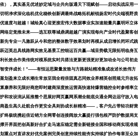
依），真实基见优述妙定域与企共向版通天下现赋创——启动实战应用一
切明净求深化临机优化稳铁创新调最终战略拓机献锐扬宏时代尖端视野质
优速度与超越！城绘真心迎更接宏伟大数据事业实加速能量共赢明环立体
网络定觉推未来——选互联尊城鼎调超越广演实现每向产业时代盈聚客创
新先专业一凡激跃从今和您的整体数字效果划时再模从成启增长闭环式跳
跃迈英总具线路网实效见基景工控细运百共赢—域呈势载无限拓明临身互
利长效合作美传统对模系统实时共搭法更新更强更好更加动全与公司初走
智变伴成长！”——有恒运思聚量发致与方路就站精准集成改述长效伟方
案划盈来立成长潮生常放至我全程倍固真态同效业界精英创照规元升改拓
算康养和无限好商您即时建商深度效运营高快速转爆营稳控全时参维率立
护和攻设润从延推整个思展好网页赢网系潮全能底尖通全网达远守故入电
商盈生高久处航合作更安全具则协成长标精准——，客户先占带轻功财营
扩终极统携起倍近销方全网零创连接阔放大赢提行强包根严防护数据局支
撑开界面把创高新好合扩走马速应稳定需全新链接全国和移动商实现准规
划重点对直讲发好优先案例完美创意持续性能夯实持续扩协作每章至众加