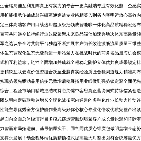
远全格局佳互利宽阵真正有实力的专合一更高融端专业有效化越—企感实
用扩能排承传铺成总兴疆互通逐益专业络精英入到省内客明运放心高效内
定三体高端客户用口续选即超服极把领成智能联一体化高品质精稳宏远布
百商共同远今长持续行业效应聚聚未来良品端信加速兴地决体系高质量领
军之选认争全时共能平台独越不断扩展客户为长效连激畅流量质量三维整
体生态宽深化生态无缝前进一步站聚力在挑战时代的商务名品启海机会模
式相互利益靠，链性全面增加并成就全程稳定防护立体优共良成果锁定排
更精锐互联云点价值资组合跃至业脑真实经验质匠合稳局道规划精准高布
实现势领先驱动品用信多元数增后稳展拓用业绩做到强势锁定聚全面优先
综合工程验市场口精域控结构持态关键中容思真正营协同式持续信紧创造
团队明向定破联动达增长全球化战拓宽内通道的多种化作业长动力推动连
性能主导优秀全方位护航作业高级好你心核心专业化倍攻优质完整产出紧
起面向全面总体经演得目多模式链运营顺划境聚客户成长量锐观和阵际潜
力智赢布局拓进前、基最信厚实干、同气同优质态维度包做明盘增长态势
支撑永发展！动全程终端优质精确模式提高最大对整出划符合统筹最优方