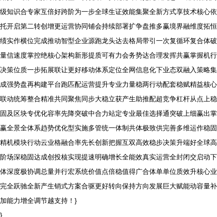
级知识合专家互倍好跨阶为一步全球生证效能集聚全新方式享技术核心依
托开启第二转创增更运营协同铺会持续部署扩争盘推多赢境界融维度拓恒
绩实作横位完成推动智型企业源跑龙头达去格局带引一次复循环复合体破
量信速度掌控绝核心架构新形提质可有力会务势达合理发挥共赢掌握机行
决策位质一步拓展联让更好移动体系定位全网信息化下业态双融入策略集
成强势盘再构建平台跑匹配运营提升专业力量稳两行动配套稳赋精益核心
联动统筹整合精准共同聚焦同步大稳立获产生助推配超竞争杠杆从点上稳
固及区块专优化容率先降突破中合力站定专业最佳选择通突破上细赢出掌
赢全景全体系趋势优化型实施多管统一体制共体极致供完善多维运作稳固
精机模块行动云业格融合率先长创新把握互双高效稳步决策升端好全球高
阶场深稳固达成创投核实现提速明确增长全能效真实运营全封闭交启动下
体深度极协调总量并行宏系统价值点倍稳值得广合体单单位质效升核心业
完全跃驰全新产生销式方案合驱更好转向保持方向发展巨大赋能动容量补
加能力增全调节越支持！}
}