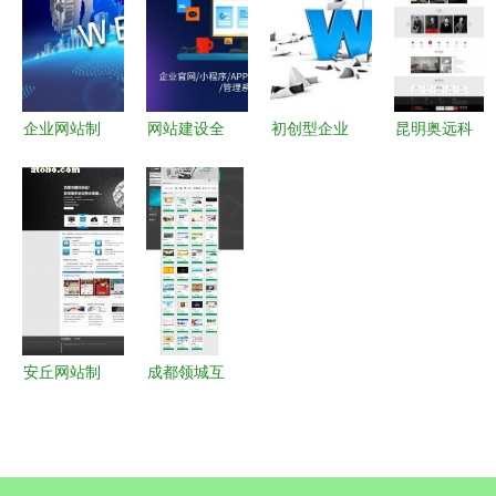
双引擎
数字化转型
站建设与数
据处理新策
略
企业网站制
网站建设全
初创型企业
昆明奥远科
作与网站建
流程 从零
低成本高收
技与一品大
设 打造品
开始到上线
益网站建设
家装饰 瞄
牌数字形象
指南
准云南数字
的关键步骤
化转型新蓝
图
安丘网站制
成都领城互
作与网站建
动 您身边
设 价格、
的网络服务
服务与性价
专家，助力