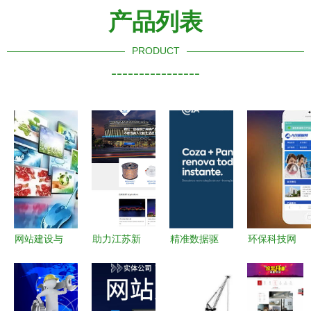
产品列表
PRODUCT
----------------
网站建设与
助力江苏新
精准数据驱
环保科技网
数据处理服
佰伦光电科
动与轻工定
站模板与数
务 企业数
技 网站建
制 跨境电
据处理服务
字化转型的
设赋能企业
商小商品网
构建指南